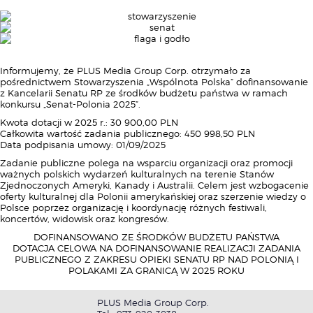
Informujemy, że PLUS Media Group Corp. otrzymało za
pośrednictwem Stowarzyszenia „Wspólnota Polska” dofinansowanie
z Kancelarii Senatu RP ze środków budżetu państwa w ramach
konkursu „Senat-Polonia 2025”.
Kwota dotacji w 2025 r.: 30 900,00 PLN
Całkowita wartość zadania publicznego: 450 998,50 PLN
Data podpisania umowy: 01/09/2025
Zadanie publiczne polega na wsparciu organizacji oraz promocji
ważnych polskich wydarzeń kulturalnych na terenie Stanów
Zjednoczonych Ameryki, Kanady i Australii. Celem jest wzbogacenie
oferty kulturalnej dla Polonii amerykańskiej oraz szerzenie wiedzy o
Polsce poprzez organizację i koordynację różnych festiwali,
koncertów, widowisk oraz kongresów.
DOFINANSOWANO ZE ŚRODKÓW BUDŻETU PAŃSTWA
DOTACJA CELOWA NA DOFINANSOWANIE REALIZACJI ZADANIA
PUBLICZNEGO Z ZAKRESU OPIEKI SENATU RP NAD POLONIĄ I
POLAKAMI ZA GRANICĄ W 2025 ROKU
PLUS Media Group Corp.