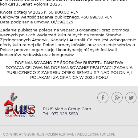
konkursu „Senat-Polonia 2025”.
Kwota dotacji w 2025 r.: 30 900,00 PLN
Całkowita wartość zadania publicznego: 450 998,50 PLN
Data podpisania umowy: 01/09/2025
Zadanie publiczne polega na wsparciu organizacji oraz promocji
ważnych polskich wydarzeń kulturalnych na terenie Stanów
Zjednoczonych Ameryki, Kanady i Australii. Celem jest wzbogacenie
oferty kulturalnej dla Polonii amerykańskiej oraz szerzenie wiedzy o
Polsce poprzez organizację i koordynację różnych festiwali,
koncertów, widowisk oraz kongresów.
DOFINANSOWANO ZE ŚRODKÓW BUDŻETU PAŃSTWA
DOTACJA CELOWA NA DOFINANSOWANIE REALIZACJI ZADANIA
PUBLICZNEGO Z ZAKRESU OPIEKI SENATU RP NAD POLONIĄ I
POLAKAMI ZA GRANICĄ W 2025 ROKU
PLUS Media Group Corp.
Tel.: 973-928-3838
COPYRIGHT © 2015 PLUS POLISH FESTIVAL | WEBDESIGN:
TBNET.PL