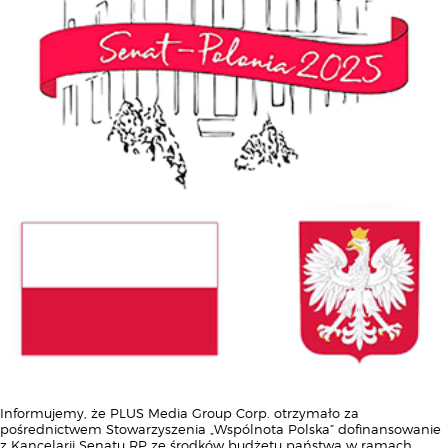
Informujemy, że PLUS Media Group Corp. otrzymało za
pośrednictwem Stowarzyszenia „Wspólnota Polska” dofinansowanie
z Kancelarii Senatu RP ze środków budżetu państwa w ramach